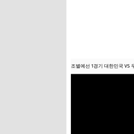
조별예선 1경기 대한민국 VS