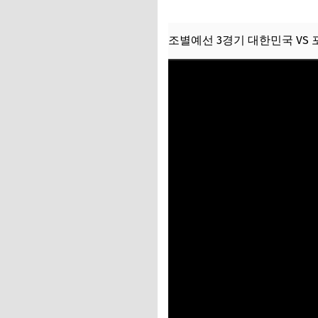
조별예선 3경기 대한민국 VS