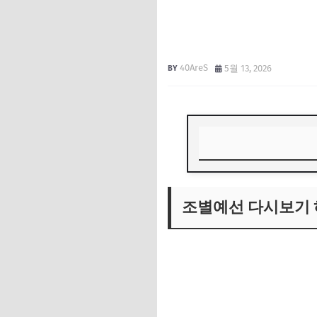
40AreS
5월 13, 2026
조별예선 다시보기
조별예선 다시보기
조별예선 1경기 대한
조별예선 2경기 대한
조별예선 3경기 대한
16강전 대한민국 V