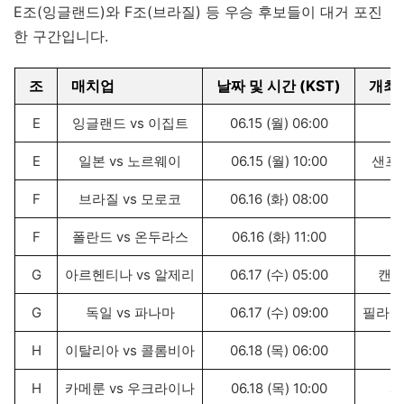
E조(잉글랜드)와 F조(브라질) 등 우승 후보들이 대거 포진
한 구간입니다.
조
매치업
날짜 및 시간 (KST)
개최 
E
잉글랜드 vs 이집트
06.15 (월) 06:00
뉴
E
일본 vs 노르웨이
06.15 (월) 10:00
샌프
F
브라질 vs 모로코
06.16 (화) 08:00
마
F
폴란드 vs 온두라스
06.16 (화) 11:00
G
아르헨티나 vs 알제리
06.17 (수) 05:00
캔자
G
독일 vs 파나마
06.17 (수) 09:00
필라델
H
이탈리아 vs 콜롬비아
06.18 (목) 06:00
뉴
H
카메룬 vs 우크라이나
06.18 (목) 10:00
시