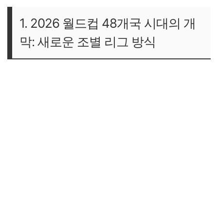
3. [E~H조] 조별 리그 경기 일정 및 장소 (한국 시간 기준)
1. 2026 월드컵 48개국 시대의 개
4. [I~L조] 조별 리그 경기 일정 및 장소 (한국 시간 기준)
막: 새로운 조별 리그 방식
5. 대한민국 국가대표팀 조별 예선 '죽음의 조' 생존 전략
6. 2026 월드컵 성공적인 시청을 위한 필수 체크리스트 (FAQ)