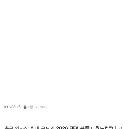
40AreS
5월 12, 2026
축구 역사상 최대 규모인
2026 FIFA 북중미 월드컵™
이 코