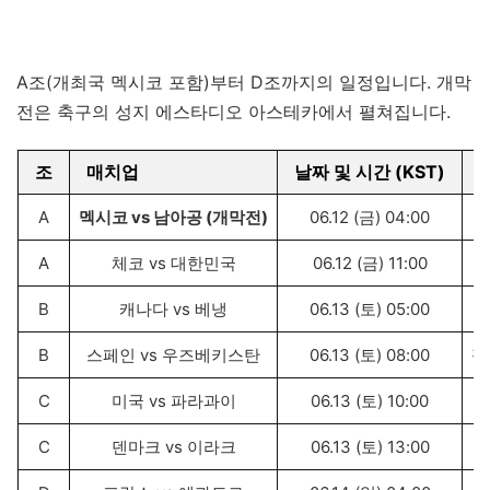
A조(개최국 멕시코 포함)부터 D조까지의 일정입니다. 개막
전은 축구의 성지 에스타디오 아스테카에서 펼쳐집니다.
조
매치업
날짜 및 시간 (KST)
A
멕시코 vs 남아공 (개막전)
06.12 (금) 04:00
A
체코 vs 대한민국
06.12 (금) 11:00
B
캐나다 vs 베냉
06.13 (토) 05:00
B
스페인 vs 우즈베키스탄
06.13 (토) 08:00
필
C
미국 vs 파라과이
06.13 (토) 10:00
C
덴마크 vs 이라크
06.13 (토) 13:00