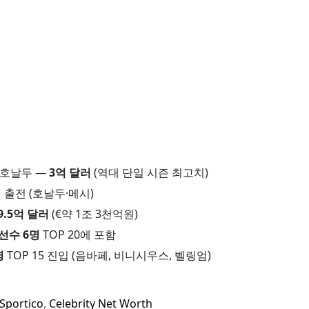
— 약 2,117억원
 환산
미) $70M 약 1,058억원
ple TV+) $70M 약 1,058억원
17억원
약 5,800만원
니어 — 약 1,633억원
 환산
호날두 —
3억 달러
(역대 단일 시즌 최고치)
여 계약금 $80M 약 1,210억원
 출전 (호날두·메시)
 Bull) $28M 약 423억원
9.5억 달러
(€약 1조 3천억원)
633억원
선수 6명
TOP 20에 포함
 약 1,512억원
명
TOP 15 진입 (음바페, 비니시우스, 벨링엄)
R 원화 환산
= 주급 €600,962) €31.25M 약 549억원
Sportico
,
Celebrity Net Worth
보너스 $44M 약 665억원