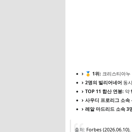
🥈 2위. 리오넬 메시 
수익 항목 USD 원화
클럽 기본급 (인터 마이애
광고 수익 (Adidas, Ap
총 연봉 $140M 약 2,1
💡 메시의 1일 수입은 
🥉 3위. 네이마르 주
수익 항목 USD 원화
🥇 1위:
크리스티아누 
클럽 연봉 + 알 힐랄 잔
2명의 빌리어네어
동시
광고 수익 (Puma, Red
TOP 11 합산 연봉:
약
총 연봉 $108M 약 1,
사우디 프로리그 소속 
4위. 킬리안 음바페 —
레알 마드리드 소속 3
수익 항목 USD/EU
클럽 기본급 (€31.25M 
출처:
Forbes (2026.06.10)
,
사이닝 보너스 분할 + 