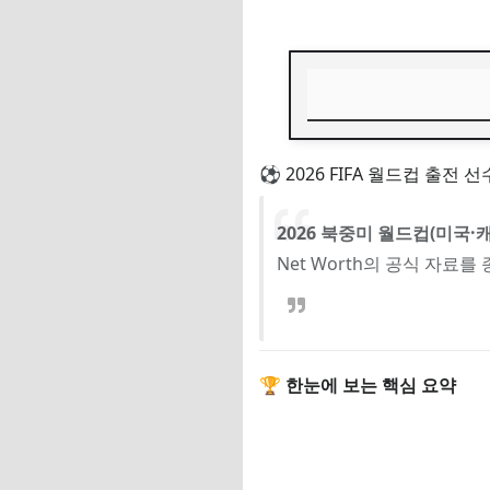
⚽ 2026 FIFA 월드
⚽ 2026 FIFA 월드컵 출전 선
🏆 한눈에 보는 핵
2026 북중미 월드컵(미국
📊 2026 월드컵 출전
Net Worth의 공식 자료
🥇 1위. 크리스티아누
수익 항목 USD 원화
클럽 기본급 (€208.4M 
광고 수익 (Nike, CR7
🏆 한눈에 보는 핵심 요약
총 연봉 $300M 약 4,
💡 호날두의 1일 수입은