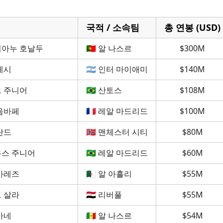
손흥민은?
국적 / 소속팀
총 연봉 (USD)
아누 호날두
🇵🇹 알 나스르
$300M
 결과
메시
🇦🇷 인터 마이애미
$140M
렌드
 주니어
🇧🇷 산토스
$108M
위력
음바페
🇫🇷 레알 마드리드
$100M
클럽 연봉
란드
🇳🇴 맨체스터 시티
$80M
 부상
스 주니어
🇧🇷 레알 마드리드
$60M
군단
마레즈
🇩🇿 알 아흘리
$55M
 살라
🇪🇬 리버풀
$55M
마네
🇸🇳 알 나스르
$54M