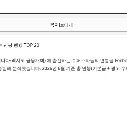
목차
[보이기]
컵 출전 선수 연봉 랭킹 TOP 20
수 연봉 랭킹 TOP 20
심 요약
·캐나다·멕시코 공동개최)
에 출전하는 슈퍼스타들의 연봉을 Forbes, Spo
 선수 연봉 랭킹 TOP 20
를 종합해 분석했습니다.
2026년 6월 기준 총 연봉(기본급 + 광고 수
 호날두 — 약 4,536억원
 환산
= $235M) $235M 약 3,553억원
 등) $65M 약 983억원
536억원
 약 1억 2,400만원, 1시간당 약 518만원