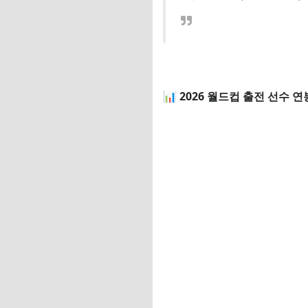
광고 수익 (Nike, Hubl
총 연봉 $100M 약 1,5
5위. 엘링 홀란드 — 
수익 항목 USD/GB
📊 2026 월드컵 출전 선수 연봉
맨시티 기본급 (£27.3M 
보너스 + 이미지 권리 $
광고 수익 (Nike, EA S
총 연봉 $80M 약 1,2
🇸🇦 사우디 프로리그
🏟️ 국가별 TOP 20
💰 TOP 11 vs TOP 
📈 TOP 11 합산 (Fo
📊 TOP 20 합산 (확