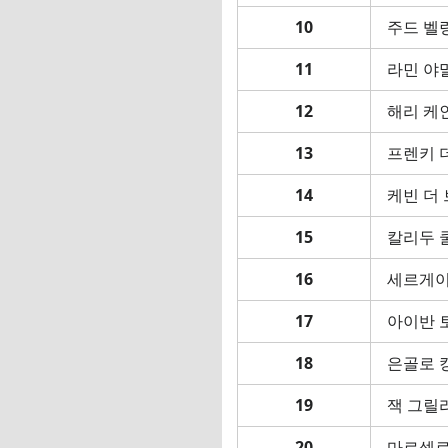
10
주드 벨
11
라민 야
12
해리 케
13
프렌키 
14
케빈 더
15
칼리두 
16
세르게이
17
아이반 
18
은골로 
19
잭 그릴
20
마르셀로