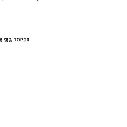
ot, Dior) $25M 약 378억원
12억원
약 1,210억원
P 원화 환산
 랭킹 TOP 20
/ 주급 £525,000) £27.3M 약 506억원
25M 약 378억원
ports) $20M 약 302억원
10억원
 효과: TOP 20 중 6명이 사우디 소속
 선수 분포
20 비교 분석
rbes 공식 발표)
장 추정)