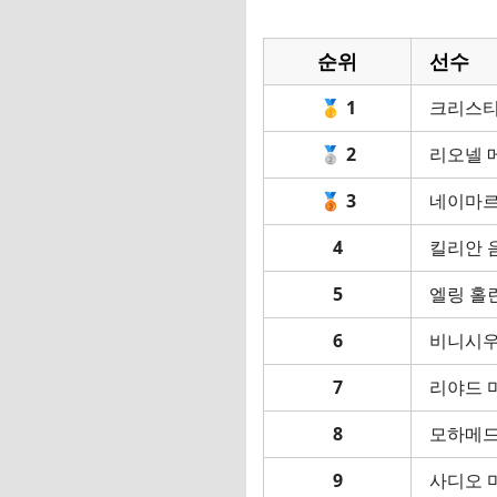
🇰🇷 한국 대표팀 
순위
선수
📌 연봉 산정 방법론
🥇
1
크리스티
✅ Fact Check 검증
🥈
2
리오넬 
🎯 주목할 만한 트
🥉
3
네이마르
1️⃣ 사우디 머니의 
4
킬리안 
2️⃣ 광고 수익 vs 
5
엘링 홀
3️⃣ 신세대 슈퍼스타
6
비니시우
4️⃣ 레알 마드리드 
7
리야드 
📚 주요 참고 자료
8
모하메드
9
사디오 