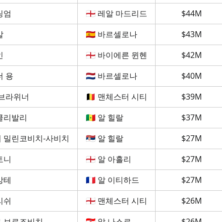
링엄
🏴󠁧󠁢󠁥󠁮󠁧󠁿 레알 마드리드
$44M
말
🇪🇸 바르셀로나
$43M
인
🏴󠁧󠁢󠁥󠁮󠁧󠁿 바이에른 뮌헨
$42M
더 용
🇳🇱 바르셀로나
$40M
 브라위너
🇧🇪 맨체스터 시티
$39M
쿨리발리
🇸🇳 알 힐랄
$37M
 밀린코비치-사비치
🇷🇸 알 힐랄
$27M
토니
🏴󠁧󠁢󠁥󠁮󠁧󠁿 알 아흘리
$27M
캉테
🇫🇷 알 이티하드
$27M
리쉬
🏴󠁧󠁢󠁥󠁮󠁧󠁿 맨체스터 시티
$26M
 브로조비치
🇭🇷 알 나스르
$26M