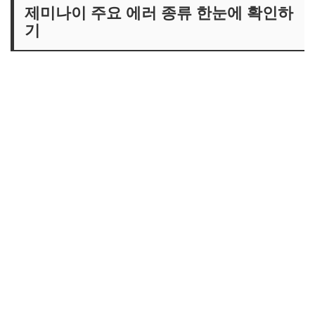
요청 오류를 뜻하는 사백 번대 에러 대처법
제미나이 주요 에러 종류 한눈에 확인하
기
할당량 초과로 막히는 사백 이십 구 에러 극복하기
구글 서버 문제로 발생하는 오백 번대 에러 대응하기
자주 묻는 질문과 답변