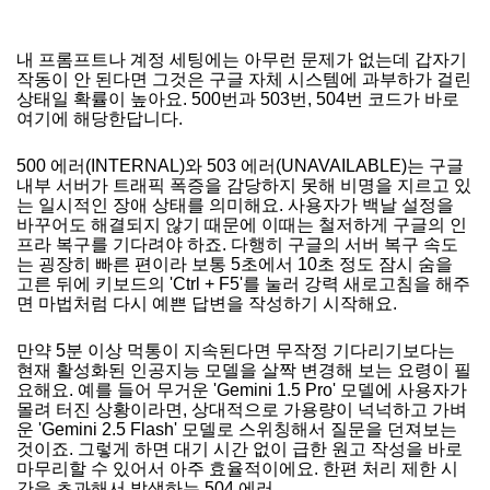
내 프롬프트나 계정 세팅에는 아무런 문제가 없는데 갑자기
작동이 안 된다면 그것은 구글 자체 시스템에 과부하가 걸린
상태일 확률이 높아요. 500번과 503번, 504번 코드가 바로
여기에 해당한답니다.
500 에러(INTERNAL)와 503 에러(UNAVAILABLE)는 구글
내부 서버가 트래픽 폭증을 감당하지 못해 비명을 지르고 있
는 일시적인 장애 상태를 의미해요. 사용자가 백날 설정을
바꾸어도 해결되지 않기 때문에 이때는 철저하게 구글의 인
프라 복구를 기다려야 하죠. 다행히 구글의 서버 복구 속도
는 굉장히 빠른 편이라 보통 5초에서 10초 정도 잠시 숨을
고른 뒤에 키보드의 'Ctrl + F5'를 눌러 강력 새로고침을 해주
면 마법처럼 다시 예쁜 답변을 작성하기 시작해요.
만약 5분 이상 먹통이 지속된다면 무작정 기다리기보다는
현재 활성화된 인공지능 모델을 살짝 변경해 보는 요령이 필
요해요. 예를 들어 무거운 'Gemini 1.5 Pro' 모델에 사용자가
몰려 터진 상황이라면, 상대적으로 가용량이 넉넉하고 가벼
운 'Gemini 2.5 Flash' 모델로 스위칭해서 질문을 던져보는
것이죠. 그렇게 하면 대기 시간 없이 급한 원고 작성을 바로
마무리할 수 있어서 아주 효율적이에요. 한편 처리 제한 시
간을 초과해서 발생하는 504 에러