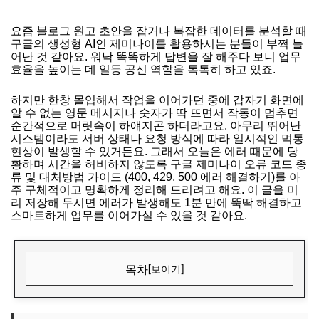
요즘 블로그 원고 초안을 잡거나 복잡한 데이터를 분석할 때
구글의 생성형 AI인 제미나이를 활용하시는 분들이 부쩍 늘
어난 것 같아요. 워낙 똑똑하게 답변을 잘 해주다 보니 업무
효율을 높이는 데 일등 공신 역할을 톡톡히 하고 있죠.
하지만 한창 몰입해서 작업을 이어가던 중에 갑자기 화면에
알 수 없는 영문 메시지나 숫자가 딱 뜨면서 작동이 멈추면
순간적으로 머릿속이 하얘지곤 하더라고요. 아무리 뛰어난
시스템이라도 서버 상태나 요청 방식에 따라 일시적인 먹통
현상이 발생할 수 있거든요. 그래서 오늘은 에러 때문에 당
황하며 시간을 허비하지 않도록 구글 제미나이 오류 코드 종
류 및 대처방법 가이드 (400, 429, 500 에러 해결하기)를 아
주 구체적이고 명확하게 정리해 드리려고 해요. 이 글을 미
리 저장해 두시면 에러가 발생해도 1분 만에 뚝딱 해결하고
스마트하게 업무를 이어가실 수 있을 것 같아요.
목차
[보이기]
제미나이 주요 에러 종류 한눈에 확인하기