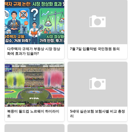
다주택자 규제가 부동상 시장 정상
7월 7일 입틀막법 국민청원 동의
화에 효과가 있을까?
북중미 월드컵 노르웨이 하이라이
5세대 실손보험 보험사별 비교 총정
트
리