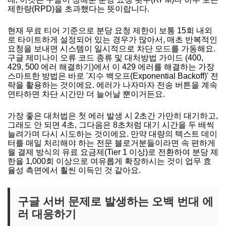
제한량(RPD)을 초과했다는 뜻이랍니다.
현재 무료 티어 기준으로 분당 요청 제한이 보통 15회 내외
로 타이트하게 설정되어 있는 경우가 많아서, 매초 반복적인
요청을 보내면 시스템이 일시적으로 차단 모드를 가동해요.
구글 제미나이 오류 코드 종류 및 대처방법 가이드 (400,
429, 500 에러 해결하기)에서 이 429 에러를 해결하는 가장
스마트한 방법은 바로 '지수 백오프(Exponential Backoff)' 전
략을 활용하는 것이에요. 에러가 나자마자 전송 버튼을 계속
연타하면 차단 시간만 더 늘어날 뿐이거든요.
가장 좋은 대처법은 첫 에러 발생 시 2초간 가만히 대기하고,
그래도 안 되면 4초, 그다음은 8초처럼 대기 시간을 두 배씩
늘려가며 다시 시도하는 것이에요. 만약 대량의 텍스트 데이
터를 매일 처리해야 하는 전문 블로거분들이라면 속 편하게
월 결제 방식의 유료 요금제(Tier 1 이상)로 전환하여 분당 제
한을 1,000회 이상으로 여유롭게 확장하시는 것이 업무 효
율성 측면에서 훨씬 이득인 것 같아요.
구글 서버 문제로 발생하는 오백 번대 에
러 대응하기