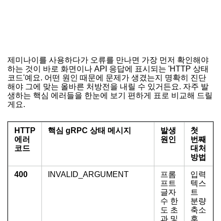
제미나이를 사용하다가 오류를 만나면 가장 먼저 확인해야
하는 것이 바로 화면이나 API 응답에 표시되는 'HTTP 상태
코드'예요. 어떤 원인 때문에 문제가 생겼는지 명확히 진단
해야 그에 맞는 올바른 처방전을 내릴 수 있거든요. 자주 발
생하는 핵심 에러들을 한눈에 보기 편하게 표로 비교해 드릴
게요.
HTTP
핵심 gRPC 상태 메시지
발생
첫
에러
원인
번째
코드
대처
방법
400
INVALID_ARGUMENT
프롬
입력
프트
텍스
글자
트
수 한
분량
도 초
축소
과 및
후