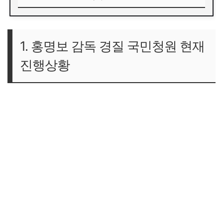
1. 홍명보 감독 경질 국민청원 현재 진행상황
남아공전 패배와 '손흥민 벤치' 논란이 불씨가 되다
1. 홍명보 감독 경질 국민청원 현재
국회 국민동의청원 요건 심사 및 5만 명 달성 조건
진행상황
2. 홍명보 경질 국민청원 신청방법 및 참여 링크
국회 국민동의청원 공식 사이트 바로가기
단계별 청원 동의 절차 (모바일/PC 공통)
3. 축구 팬들이 분노한 3가지 핵심 쟁점
① 감독 선임 과정의 불투명성과 절차적 위반 의혹
② 납득하기 어려운 경기 운영과 전술적 부재
③ 사상 첫 월드컵 선발 제외, 손흥민 활용법 논란
4. 외신도 주목한 대한민국 축구계의 '역대급 불만' 여론
5. 자주 묻는 질문 (FAQ)