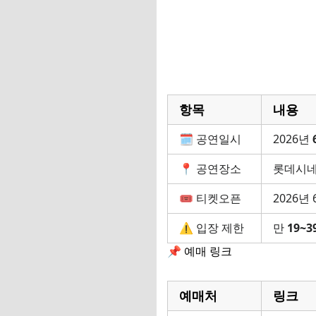
항목
내용
🗓 공연일시
2026년
📍 공연장소
롯데시네
🎟 티켓오픈
2026년
⚠️ 입장 제한
만
19~
📌 예매 링크
예매처
링크