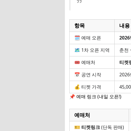
항목
내용
🗓 예매 오픈
2026
🗺 1차 오픈 지역
춘천 ·
🎟 예매처
티켓
📅 공연 시작
202
💰 티켓 가격
45,
📌 예매 링크 (내일 오픈!)
예매처
🎫
티켓링크
(단독 판매)