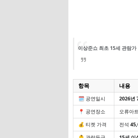
이상준쇼 최초 15세 관람가
항목
내용
🗓 공연일시
2026년 
📍 공연장소
오류아트
💰 티켓 가격
전석
45
👶 관람등급
15세 이