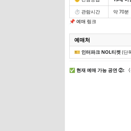
⏱ 관람시간
약 70분
📌 예매 링크
예매처
🎫
인터파크 NOL티켓
(단독
✅ 현재 예매 가능 공연 ②: