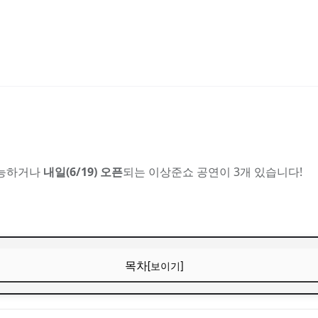
가능하거나
내일(6/19) 오픈
되는 이상준쇼 공연이 3개 있습니다!
목차
[보이기]
준쇼 45 (월드투어) — 내일 예매 오픈!