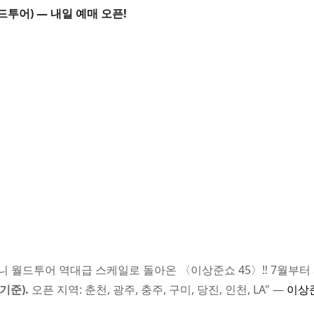
오픈!)
(월드투어) — 내일 예매 오픈!
공연 ①: 〈오류난 이상준쇼〉
공연 ②: 〈솔로파티〉
)
할 주의사항
 아니 월드투어 역대급 스케일로 돌아온 〈이상준쇼 45〉‼️ 7월부
기준).
오픈 지역: 춘천, 광주, 충주, 구미, 당진, 인천, LA" —
이상