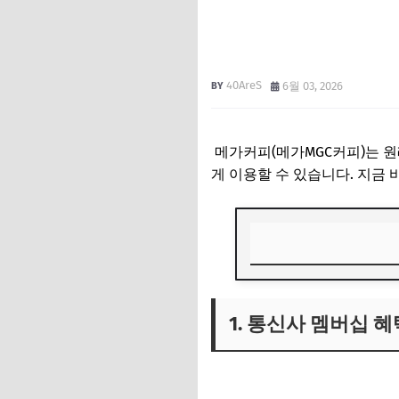
40AreS
6월 03, 2026
메가커피(메가MGC커피)는 원
게 이용할 수 있습니다. 지금 
1. 통신사 멤버십 혜택 (
1. 통신사 멤버십 혜택 
📱 SK텔레콤 (T 멤버
📱 KT 멤버십
2. SKT 'T우주' 