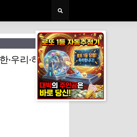
✕
한·우리·하나 어