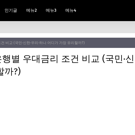
인기글
메뉴2
메뉴3
메뉴4
 비교 (국민·신한·우리·하나 어디가 가장 유리할까?)
행별 우대금리 조건 비교 (국민·신
까?)