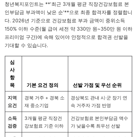
청년복지포인트는 **'최근 3개월 평균 직장건강보험료 본
인부담금 부과액이 낮은 순'**으로 최종 합격자를 정렬합니
다. 2026년 기준으로 건강보험료 부과 금액이 중위소득
150% 이하 수준(월 급여 세전 약 330만 원~350만 원 이하
프리미엄 구간)에 속해 있어야 안정적으로 합격권 선발을
기대할 수 있습니다.
심
사
항
목
기본 요건 정의
선발 가점 및 우선 순위
지역
경북 거주 + 경북 소
경상북도 관내 시·군 장기 연
요건
재 중소기업
속 거주자 가점 반영
소득
3개월 평균 직장건
건강보험료 본인부담금 액수
검증
강보험료 기준 이하
가 낮을수록 최우선 선발