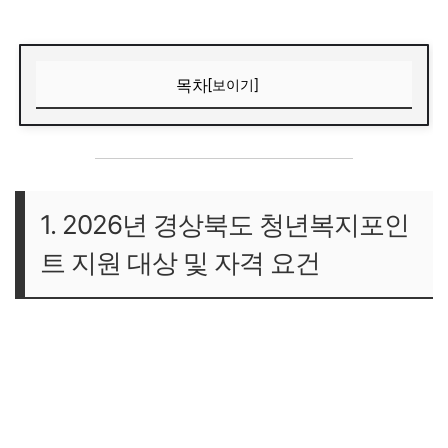
목차
[보이기]
1. 2026년 경상북도 청년복지포인트 지원 대상 및 자격 요건
연령, 거주지, 근무지 핵심 매트릭스
당락을 결정짓는 소득 기준 (건강보험료 부과액 산정)
1. 2026년 경상북도 청년복지포인
2. 지급 금액 및 경북 청년 전용 복지몰 활용 범위
트 지원 대상 및 자격 요건
3. 경상북도 청년복지포인트 원스톱 온라인 신청방법 5단계
'경북청년포털' 중심의 온라인 접수 프로세스
반려 없는 서류 준비! 필수 제출 서류 및 발급 유의사항
4. [공식] 경상북도 청년복지포인트 실시간 신청 링크 바로가
기
5. 서류 심사를 단번에 통과하는 실전 예리한 꿀팁