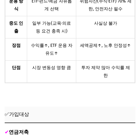
운용 방
ETF·펀드·예금 자유롭
위험자산(주식·ETF) 70% 제
식
게 선택
한, 안전자산 필수
중도 인
일부 가능(교육·의료
사실상 불가
출
등 요건 충족 시)
장점
수익률↑, ETF 운용 자
세액공제↑, 노후 안정성↑
유도↑
단점
시장 변동성 영향 큼
투자 제약 많아 수익률 제
한
✅가입대상
✔
연금저축