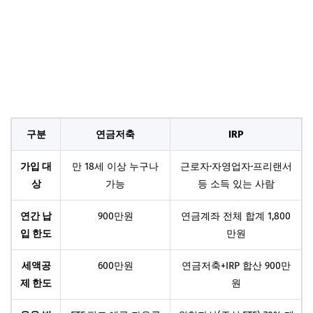
구분
연금저축
IRP
가입 대
만 18세 이상 누구나
근로자·자영업자·프리랜서
상
가능
등 소득 있는 사람
연간 납
900만원
연금계좌 전체 합계 1,800
입 한도
만원
세액공
600만원
연금저축+IRP 합산 900만
제 한도
원