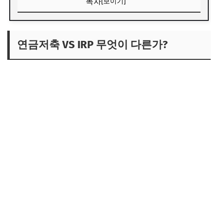
목차
[보이기]
연금저축 VS IRP 무엇이 다른가?
✅가입대상
연금저축 VS IRP 무엇이 다른가?
✅납인한도와 세액공제 : 합산 900만원 세액공제!
✅중도인출 가능여부
장단점 총정리
결론 : 어떤 계좌를 선택해야 할까?
✅Tip: 이런 사람은 이런 선택을 추천