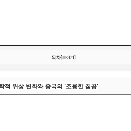
목차
[보이기]
정학적 위상 변화와 중국의 '조용한 침공'
 가치와 안보 환경의 변화
정학적 위상 변화와 중국의 '조용한 침공'
및 분석 범위
공 구조물 전개 현황 및 기술적 특성 분석
감시망의 '눈'과 '귀'
: 션란(Shen Lan) 1호와 2호