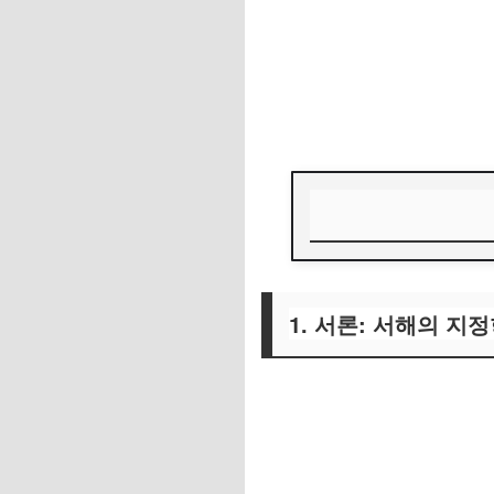
1. 서론: 서해의 지
1.1 서해의 전략적
1. 서론: 서해의 지
1.2 보고서의 목적 
2. 중국의 서해 인
2.1 해양 관측 부표: 
2.2 '심해 양식'의 위장