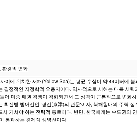
아틀란틱 암스테르담 (Atlantic Amsterdam)
비의 위협
nsparent Ocean)'와 군사적 위협의 실체
워크 (Blue Ocean Information Network)
 능력의 획기적 강화
보 환경의 변화
(A2/AD) 전략의 전진 기지
사이에 위치한 서해(Yellow Sea)는 평균 수심이 약 44미터에
are)과 주권 침해 분석
는 결정적인 지정학적 요충지이다. 역사적으로 서해는 대륙 세력
UNCLOS) 제60조와 제87조의 충돌
 들어 미중 패권 경쟁이 격화되면서 그 성격이 근본적으로 변화하
 최전방 방어선인 '경진(京津)의 관문'이자, 북해함대의 주력 
어업협정 위반
시 거쳐야 하는 전략적 통로이다. 반면, 한국에게는 수도권의 안
alization) 전략과 EEZ 경계 획정의 우위 선점
이 통과하는 경제적 생명선이다.
 Zone) 전술과 작전적 방해