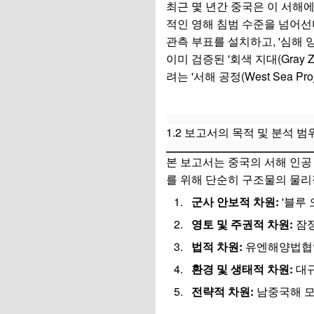
최근 몇 년간 중국은 이 서해
5.1 민간 위장과 해경의 호
적인 영해 침범 수준을 넘어선다. 
5.2 살라미 전술(Sala
관측 부표를 설치하고, '심해
이미 검증된 '회색 지대(Gra
6. 생태 안보 위협:
려는 '서해 공정(West Sea P
6.1 부영양화와 적
6.2 외래종 유입과
1.2 보고서의 목적 및 분석 범
6.3 한국 수산업의 
본 보고서는 중국의 서해 인공
7. 결론: 전략적 대
를 위해 단순히 구조물의 물리
군사 안보적 차원:
'블루 
영토 및 주권적 차원:
잠정
법적 차원:
유엔해양법협약(U
환경 및 생태적 차원:
대규
전략적 차원:
남중국해 모델의