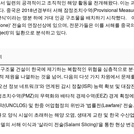
에서 일련의 공격적이고 조직적인 해양 활동을 전개해왔다. 이는 
위 (Civil-Military Fusion)
중국은 2018년경부터 서해 잠정조치수역(Provisional Measure
mi Slicing)의 적용
 양식'이라는 명분 하에 거대 인공 구조물을 배치하기 시작했다.
y Zone)' 전술의 연장선상에 있으며, 전문가들은 이를 서해를 중
 서해 환경의 파괴와 경제적 피해
roject)'의 일환으로 분석하고 있다.
조의 가속화
 생태계 교란
위
피해
 구조물 건설이 한국에 제기하는 복합적인 위협을 심층적으로 분
응의 필요성
적 제원을 나열하는 것을 넘어, 다음의 다섯 가지 차원에서 문제
오션 정보 네트워크'와 연계된 감시 정찰(ISR) 능력 확보 및 대잠전
조치수역(PMZ)의 무력화와 배타적 경제수역(EEZ) 경계 획정에
NCLOS) 및 한중 어업협정의 위반과 '법률전(Lawfare)' 전술.
모 양식 시설이 초래하는 해양 오염, 생태계 교란 및 한국 수산업
 서해 이식과 '살라미 전술(Salami Slicing)'을 통한 현상 변