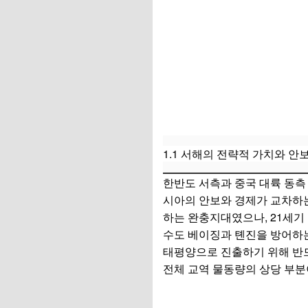
2.3 바다 위의 요새: 
2.4 이동식 굴착 장
3. '투명한 바다(Tra
3.1 블루 오션 정보 네트
3.2 대잠전(ASW)
1.1 서해의 전략적 가치와 안
3.3 반접근/지역거부
한반도 서측과 중국 대륙 동측 
4. 법적 전쟁(Lawf
시아의 안보와 경제가 교차하
4.1 유엔해양법협약(
하는 완충지대였으나, 21세기
수도 베이징과 톈진을 방어하는
4.2 2001년 한중 
태평양으로 진출하기 위해 반드
4.3 내해화(Intern
전체 교역 물동량의 상당 부분
5. 회색 지대(Gray