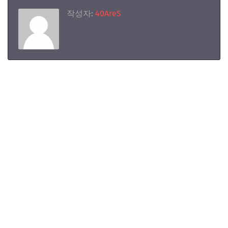
작성자:
40AreS