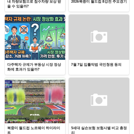
내 차량보험으로 침수차량 보상 받
2026북중미 월드컵 8강전 주요경기
을 수 있을까?
다주택자 규제가 부동상 시장 정상
7월 7일 입틀막법 국민청원 동의
화에 효과가 있을까?
북중미 월드컵 노르웨이 하이라이
5세대 실손보험 보험사별 비교 총정
트
리