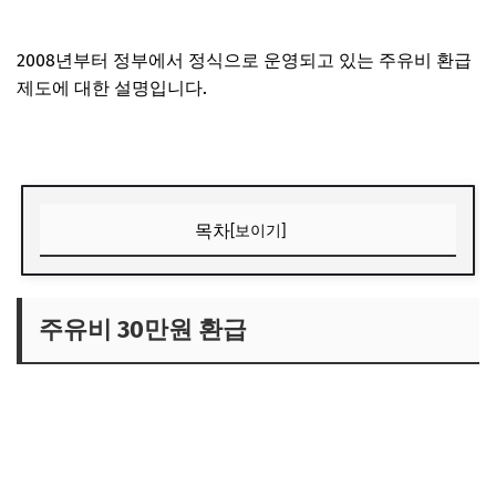
2008년부터 정부에서 정식으로 운영되고 있는 주유비 환급
제도에 대한 설명입니다.
목차
[보이기]
주유비 30만원 환급
수혜 대상과 조건
주유비 30만원 환급
혜택 적용방법
유류구매카드 신청방법